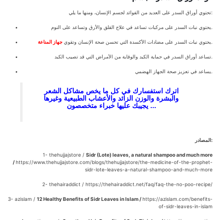
تحتوي أوراق السدر على العديد من الفوائد لجسم الإنسان، ومنها ما يلي:
يحتوي نبات السدر على مركبات تساعد في علاج القلق والأرق وتساعد على النوم.
.
يحتوي نبات السدر على مضادات الأكسدة التي تحسن صحة الإنسان وتقوي
جهاز المناعة
تساعد أوراق السدر في حماية الكبد والوقاية من الأمراض التي قد تصيب الكبد.
يساعد في تعزيز صحة الجهاز الهضمي.
اترك استفسارك في كل ما يخص مشاكل الشعر
والبشرة والوزن الزائد والأعشاب الطبيعية وغيرها
يجيبك عليها خبراء متخصصون.
..
المصادر:
1- thehujjajstore /
Sidr (Lote) leaves, a natural shampoo and much more
/
https://www.thehujjajstore.com/blogs/thehujjajstore/the-medicine-of-the-prophet-
sidr-lote-leaves-a-natural-shampoo-and-much-more
2- thehairaddict / https://thehairaddict.net/faq/faq-the-no-poo-recipe/
3- azislam /
12 Healthy Benefits of Sidr Leaves in Islam /
https://azislam.com/benefits-
of-sidr-leaves-in-islam