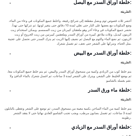
خلطة أوراق السدر مع البصل:
الطريقة:
أحضر ثلاث فصوص ثوم وبصل مقطعة إلى شرائح رفيعة، واخلط جميع المكونات في وعاء من الماء،
وضع المكونات مع بعضها على النار حتى تغلي لمدة 10 دقائق حتى يتغير لونها، ثم تتركها حتى تهدأ،
نحضر جميع المكونات في وعاء آخر وهو ملعقتان كبيرتان من زيت السمسم، ويمكن استخدام زيت
الزيتون كبديل، وثلاث ملاعق كبيرة من أوراق السدر وملعقتين كبيرتين من زيت الخروع أو زيت
الزيتون، ثم نضع الماء والثوم مع البصل ثم نضيف إليها الزيت ثم يترك السدر حتى نحصل على عجينة
مثل الحناء، ونتركها على الشعر حتى تجف، ثم تغسل شعرك.
خلطة أوراق السدر مع البيض:
الطريقة:
يتم خلط كوب من الزبادي وكمية من مسحوق أوراق السدر والبيض، ثم يتم خلط جميع المكونات معا،
ثم يوضع الخليط على الشعر، ويترك على الشعر لمدة 3 ساعات، ثم اغسل شعرك بالماء الدافئ ولا
تقم بغسله بالشامبو.
خلطة ماء ورق السدر:
الطريقة:
يتم خلط كمية من الماء الساخن بكمية معينة من مسحوق السدر، ثم توضع على الشعر وتغطى بالنايلون
لمدة 3 ساعات، ثم تغسل بصابون مرطب، ويجب تجنب الشامبو العادي نهائيا حتى لا يفقد الشعر
رطوبته.
خلطة أوراق السدر مع الزبادي: