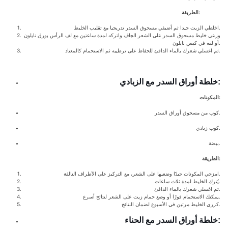
الطريقة:
اخلطي الزيت جيدا ثم أضيفي مسحوق السدر تدريجيا مع تقليب الخليط.
وزعي خليط مسحوق السدر على الشعر الجاف واتركه لمدة ساعتين مع لف الرأس بورق نايلون
أو لفه في كيس نايلون.
ثم اغسلي شعرك بالماء الدافئ للحفاظ على ترطيبه ثم الاستحمام كالمعتاد.
خلطة أوراق السدر مع الزبادي:
المكونات:
كوب من مسحوق أوراق السدر.
كوب زبادي.
بيضة.
الطريقة:
امزجي المكونات جيدًا وضعيها على الشعر، مع التركيز على الأطراف التالفة.
يُترك الخليط لمدة ثلاث ساعات.
ثم اغسلي شعرك بالماء الدافئ.
يمكنك الاستحمام فورًا أو وضع حمام زيت على الشعر لنتائج أسرع.
كرري الخليط مرتين في الأسبوع لضمان النتائج.
خلطة أوراق السدر مع الحناء: