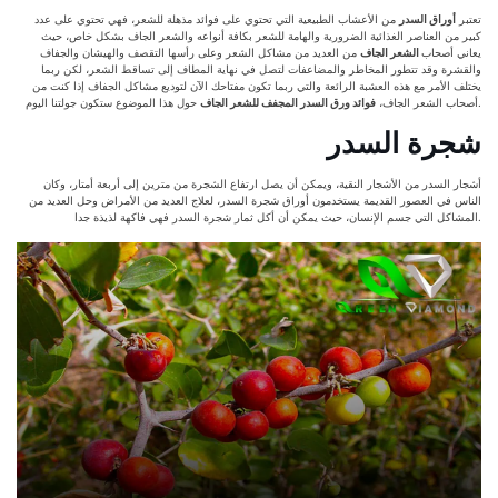
تعتبر
أوراق السدر
من الأعشاب الطبيعية التي تحتوي على فوائد مذهلة للشعر، فهي تحتوي على عدد
كبير من العناصر الغذائية الضرورية والهامة للشعر بكافة أنواعه والشعر الجاف بشكل خاص، حيث
يعاني أصحاب
الشعر الجاف
من العديد من مشاكل الشعر وعلى رأسها التقصف والهيشان والجفاف
والقشرة وقد تتطور المخاطر والمضاعفات لتصل في نهاية المطاف إلى تساقط الشعر، لكن ربما
يختلف الأمر مع هذه العشبة الرائعة والتي ربما تكون مفتاحك الآن لتوديع مشاكل الجفاف إذا كنت من
حول هذا الموضوع ستكون جولتنا اليوم.
أصحاب الشعر الجاف،
فوائد ورق السدر المجفف للشعر الجاف
شجرة السدر
أشجار السدر من الأشجار النقية، ويمكن أن يصل ارتفاع الشجرة من مترين إلى أربعة أمتار، وكان
الناس في العصور القديمة يستخدمون أوراق شجرة السدر، لعلاج العديد من الأمراض وحل العديد من
المشاكل التي جسم الإنسان، حيث يمكن أن أكل ثمار شجرة السدر فهي فاكهة لذيذة جدا.