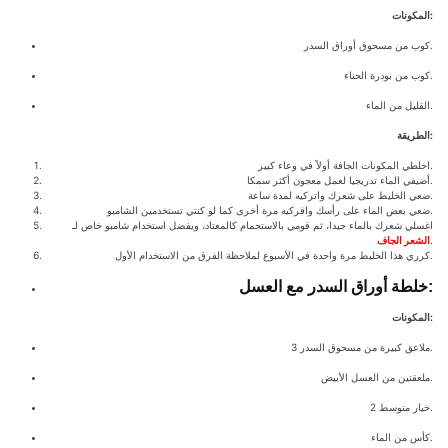
المكونات:
كوب من مسحوق أوراق السدر.
كوب من بودرة الحناء.
القليل من الماء.
الطريقة:
اخلطي المكونات الجافة أولاً في وعاء كبير.
أضيفي الماء تدريجيا لعمل معجون أكثر سمكا.
ضعي الخليط على شعرك واتركيه لمدة ساعة.
ضعي بعض الماء على رأسك وافركيه مرة أخرى كما لو كنتي تستخدمين الشامبو.
اغسلي شعرك بالماء جيدا، ثم قومي بالاستحمام كالمعتاد، ويفضل استخدام شامبو خاص لـ
.
الشعر الجاف
كرري هذا الخليط مرة واحدة في الأسبوع لملاحظة الفرق من الاستخدام الأول.
خلطة أوراق السدر مع العسل:
المكونات:
3 ملاعق كبيرة من مسحوق السدر.
ملعقتين من العسل الأبيض.
2 خيار متوسط.
كأس من الماء.