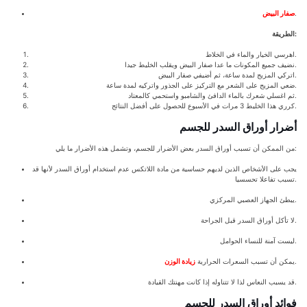
.
صفار البيض
الطريقة:
اهرسي الخيار والماء في الخلاط.
نضيف جميع المكونات ما عدا صفار البيض ويقلب الخليط جيدا.
اتركي المزيج لمدة ساعة، ثم أضيفي صفار البيض.
ضعي المزيج على الشعر مع التركيز على الجذور واتركيه لمدة ساعة.
ثم اغسلي شعرك بالماء الدافئ والشامبو واستحمي كالمعتاد.
كرري هذا الخليط 3 مرات في الأسبوع للحصول على أفضل النتائج.
أضرار أوراق السدر للجسم
من الممكن أن تسبب أوراق السدر بعض الأضرار للجسم، وتشمل هذه الأضرار ما يلي:
يجب على الأشخاص الذين لديهم حساسية من مادة اللاتكس عدم استخدام أوراق السدر لأنها قد
تسبب تفاعلا تحسسيا.
يبطئ الجهاز العصبي المركزي.
لا تأكل أوراق السدر قبل الجراحة.
ليست آمنة للنساء الحوامل.
.
يمكن أن تسبب السعرات الحرارية
زيادة الوزن
قد يسبب النعاس لذا لا تتناوله إذا كانت مهنتك القيادة.
فوائد أوراق السدر للجسم