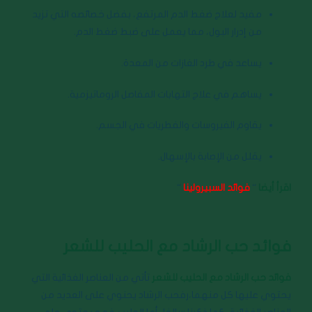
مفيد لعلاج ضغط الدم المرتفع، بفضل خصائصه التي تزيد
من إدرار البول، مما يعمل على ضبط ضغط الدم.
يساعد في طرد الغازات من المعدة.
يساهم في علاج التهابات المفاصل الروماتيزمية.
يقاوم الفيروسات والفطريات في الجسم.
يقلل من الإصابة بالإسهال.
اقرأ أيضا
“
فوائد السبيرولينا
“
فوائد حب الرشاد مع الحليب للشعر
فوائد حب الرشاد مع الحليب للشعر
تأتي من العناصر الغذائية التي
يحتوي عليها كل منهما،رفحب الرشاد يحنوي على العديد من