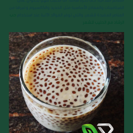
العناصر الغذائية، كما ذكرنا سالفا، أما الحليب فهو يحتوي على
الفيتامينات والمعادن الأساسية مثل: الحديد والكالسيوم وغيرها من
العناصر المفيدة للشعر، والتي توفر الفوائد الآتية عند استخدام
حب
الرشاد مع الحليب للشعر
: