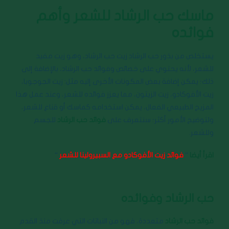
ماسك حب الرشاد للشعر وأهم
فوائده
يستخلص من بذور حب الرشاد زيت حب الرشاد، وهو زيت مفيد
للشعر، لأنه يحتوي على خصائص وفوائد حب الرشاد، بالإضافة إلى
ذلك؛ يمكن إضافة بعض المكونات الأخرى إليه مثل: زيت الجوجوبا،
زيت الأفوكادو، زيت الزيتون، مما يعزز فوائده للشعر، وعند عمل هذا
المزيج الطبيعي الفعال، يمكن استخدامه كماسك أو قناع للشعر،
ولتوضيح الأمور أكثر؛ سنتعرف على
فوائد حب الرشاد
للجسم
وللشعر.
اقرأ أيضا
“
فوائد زيت الأفوكادو مع السبيرولينا للشعر
“
حب الرشاد وفوائده
فوائد حب الرشاد
متعددة، فهو من النباتات التي عرفت منذ القدم