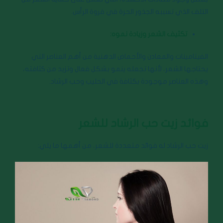
التلف الذي تسببه الجذور الحرة في فروة الرأس.
تكثيف الشعر وزيادة نموه:
الفيتامينات والمعادن والأحماض الدهنية من أهم العناصر التي
يحتاجها الشعر، لأنها تجعله ينمو بشكل فعال وتزيد من كثافته،
وهذه العناصر موجودة بكثافة في الحليب وحب الرشاد.
فوائد زيت حب الرشاد للشعر
زيت حب الرشاد له فوائد متعددة للشعر، من أهمها ما يلي: