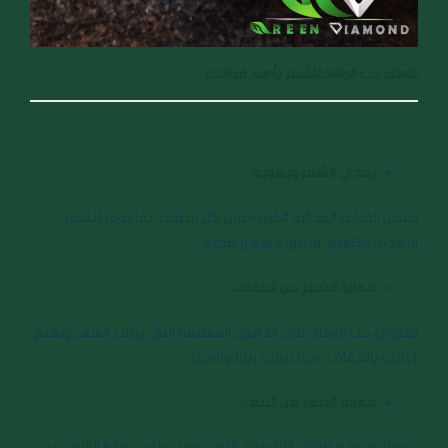
ماسك حب الرشاد للشعر وأهم فوائده
يغذي الشعر ويقويه:
بفضل العناصر الغذائية الكبيرة في كل منهما، بما يوفر للشعر
التغذية الكاملة، ويقويه ويعزز صحته.
حماية الشعر من الجفاف:
يحتوي حب الرشاد على الدهون المشبعة التي ترطب الشعر وتمنع
إصابته بالجفاف، مما يبقيه رطبا ولامعا.
حماية الشعر من التلف:
بفضل وجود مضادات الأكسدة، التي تعمل على حماية الشعر من