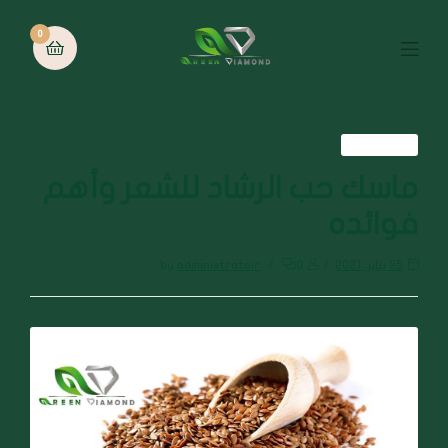
0
العناية بالشعر
ماسك حب الرشاد للشعر وأهم
فوائده
25 يناير، 2021
0
administratoir
by