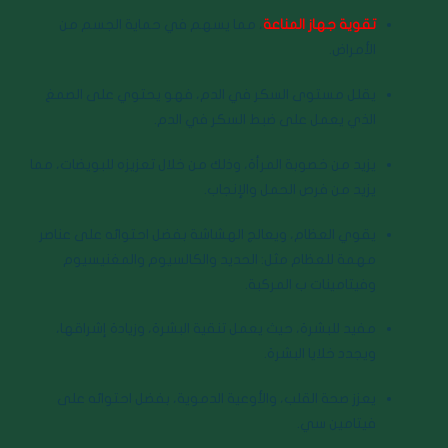
تقوية جهاز المناعة
، مما يسهم في حماية الجسم من
الأمراض.
يقلل مستوى السكر في الدم، فهو يحتوي على الصمغ
الذي يعمل على ضبط السكر في الدم.
يزيد من خصوبة المرأة، وذلك من خلال تعزيزه للبويضات، مما
يزيد من فرص الحمل والإنجاب.
يقوي العظام، ويعالج الهشاشة بفضل احتوائه على عناصر
مهمة للعظام مثل: الحديد والكالسيوم والمغنيسيوم
وفيتامينات ب المركبة.
مفيد للبشرة، حيث يعمل تنقية البشرة، وزيادة إشراقها،
ويجدد خلايا البشرة.
يعزز صحة القلب، والأوعية الدموية، بفضل احتوائه على
فيتامين سي.