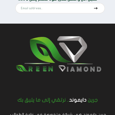
جرين
دايموند
.. نرتقي إلى ما يليق بك
جرين دايموند هي شركة متخصصة في زراعة الطحالب،