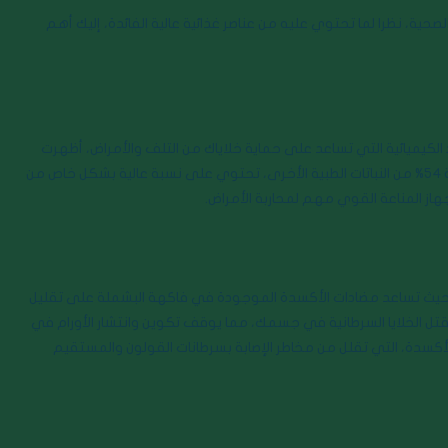
حية، نظرا لما تحتوي عليه من عناصر غذائية عالية الفائدة، إليك أهم
الكيميائية التي تساعد على حماية خلاياك من التلف والأمراض، أظهرت
إحدى الدراسات أن أوراق البشملة لها تأثير مضاد للأكسدة أقوى من بنسبة 54% من النباتات الطبية الأخرى، تحتوي على نسبة عالية بشكل خاص من
هاز المناعة القوي مهم لمحاربة الأمراض.
ن، حيث تساعد مضادات الأكسدة الموجودة في فاكهة البشملة على تقليل
ل الخلايا السرطانية في جسمك، مما يوقف تكوين وانتشار الأورام في
الأكسدة، التي تقلل من مخاطر الإصابة بسرطانات القولون والمستقيم