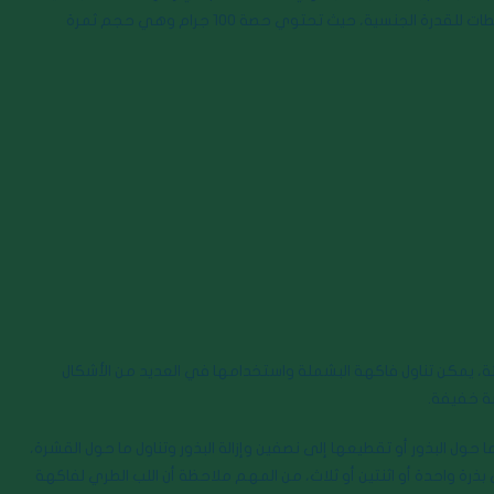
عند الرجال، من خلال المركبات الطبيعية التي تحتو ي والتي تعمل كمنشطات للقدرة الجنسية، حيث تحتوي حصة 100 جرام وهي حجم ثمرة
ا نيئة، يمكن تناول فاكهة البشملة واستخدامها في العديد من الأشكال
بة خفيفة.
حول البذور أو تقطيعها إلى نصفين وإزالة البذور وتناول ما حول القشرة،
بذرة واحدة أو اثنتين أو ثلاث، من المهم ملاحظة أن اللب الطري لفاكهة