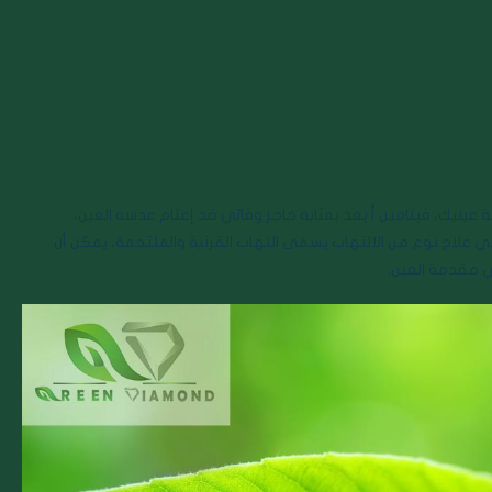
نيك، فيتامين أ يعد بمثابة حاجز وقائي ضد إعتام عدسة العين،
في علاج نوع من الالتهاب يسمى التهاب القرنية والملتحمة، يمكن أن
 مقدمة العين.