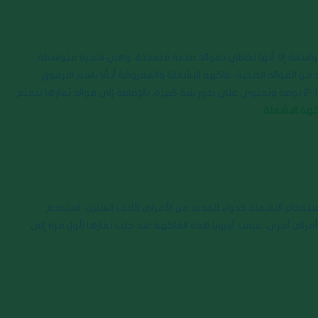
هرة واسعة إلا أنها تحظى بفوائد صحية متعددة، وهي شجرة متوسطة
 من الفوائد الصحية، فاكهة البشملة والمعروفة أيضًا باسم البرقوق
الياباني، ذات شكل بيضاوي ولون برتقالي زاهي، يبلغ طول ثمارها حوالي 1-2 بوصة وتحتوي على بذور بنية كبيرة، بالإضافة إلى فوائد ثمارها تتمتع
اكهة البشملة
.
استخدام البشملة كدواء للعديد من الأمراض لآلاف السنين، استخدم
أمراض أخرى، عرفت أوروبا هذه الفاكهة عند جلب ثمارها لأول مرة إلى