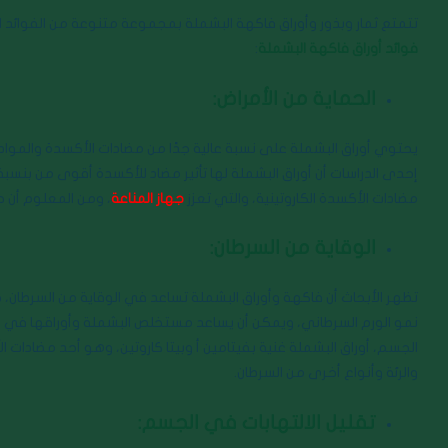
تتمتع ثمار وبذور وأوراق فاكهة البشملة بمجموعة متنوعة من الفوائد الص
فوائد أوراق فاكهة البشملة
:
الحماية من الأمراض:
يحتوي أوراق البشملة على نسبة عالية جدًا من مضادات الأكسدة والمواد 
مضادات الأكسدة الكاروتينية، والتي تعزز
جهاز المناعة
، ومن المعلوم أن ج
الوقاية من السرطان:
تظهر الأبحاث أن فاكهة وأوراق البشملة تساعد في الوقاية من السرطا
نمو الورم السرطاني، ويمكن أن يساعد مستخلص البشملة وأوراقها في قت
الجسم، أوراق البشملة غنية بفيتامين أ وبيتا كاروتين، وهو أحد مضادات 
والرئة وأنواع أخرى من السرطان.
تقليل الالتهابات في الجسم: