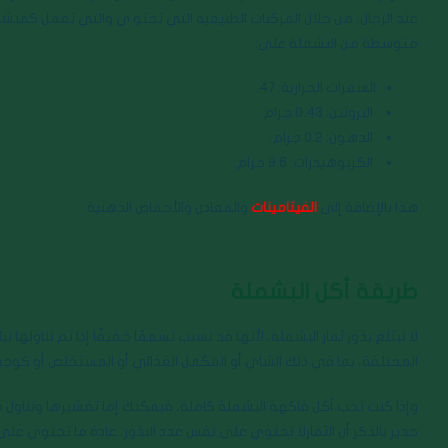
متوسطة من البشملة على:
السعرات الحرارية: 47.
البروتين: 0.43 جرام.
الدهون: 0.2 جرام.
الكربوهيدرات: 9.6 جرام.
هذا بالإضافة إلى
الفيتامينات
والمعادن والأحماض الدهنية.
طريقة أكل البشملة
لا تبتلع بذور ثمار البشملة، لأنها قد تسبب تسممًا خفيفًا إذا تم تناوله
المختلفة، بما في ذلك الشاي أو المكمل الغذائي أو المستخلص أو كوج
وإذا كنت تحب أكل فاكهة البشملة كاملة، فيمكنك إما تقشيرها وتناول ما 
جدير بالذكر أن الثمارلا تحتوي على نفس عدد البذور، عادة ما تحتوي على 