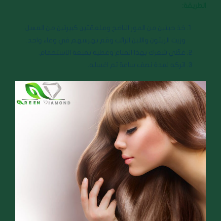
الطريقة:
خذ حبتين من الموز الناضج وملعقتين كبيرتين من العسل
وزيت الزيتون واللبن الرائب وقم بهرسهم في وعاء واحد.
غطّي شعرك بهذا القناع وغطيه بقبعة الاستحمام.
اتركه لمدة نصف ساعة ثم اغسله.