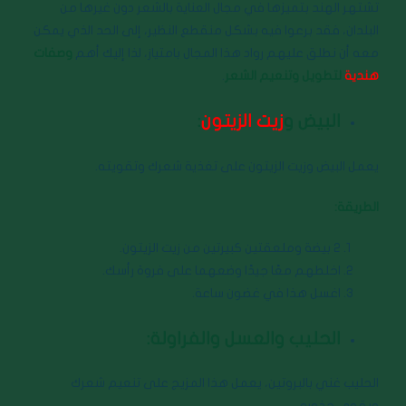
تشتهر الهند بتميزها في مجال العناية بالشعر دون غيرها من
البلدان، فقد برعوا فيه بشكل منقطع النظير، إلى الحد الذي يمكن
معه أن نطلق عليهم رواد هذا المجال بامتياز، لذا إليك أهم
وصفات
هندية
لتطويل وتنعيم الشعر
.
البيض و
زيت الزيتون
:
يعمل البيض وزيت الزيتون على تغذية شعرك وتقويته.
الطريقة:
2 بيضة وملعقتين كبيرتين من زيت الزيتون.
اخلطهم معًا جيدًا وضعهما على فروة رأسك.
اغسل هذا في غضون ساعة.
الحليب والعسل والفراولة:
الحليب غني بالبروتين، يعمل هذا المزيج على تنعيم شعرك
ويقوي جذوره.