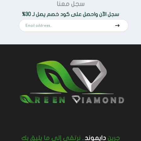
سجل معنا
سجل الآن واحصل على كود خصم يصل لـ 30%
جرين
دايموند
.. نرتقي إلى ما يليق بك