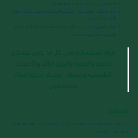
اخلطهم جيدًا ثم ضعهم على شعرك.
قم بتدليك المزيج على جميع الخصلات بلطف بما في ذلك
الأطراف التالفة.
اترك المزيج على شعرك لمدة نصف ساعة تقريبًا ثم اغسل
شعرك بالشامبو المعتاد.
اترك استفسارك في كل ما يخص مشاكل
الشعر والبشرة والوزن الزائد والأعشاب
الطبيعية وغيرها .. يجيبك عليها خبراء
متخصصون.
المصادر:
1- thehairaddict / https://thehairaddict.net/faq/faq-the-
indian-recipe-2/